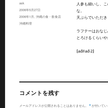
投
ask
人参も細いし、こ
稿
投
2006年5月27日
な。
者
稿
カ
2006年1月
,
沖縄の食・飲食店
天ぷらでいただき
日:
テ
タ
沖縄料理
ゴ
グ
ラフテーはおなじ
リ
ー
とろけるくらいや
[ad#ad-2]
コメントを残す
メールアドレスが公開されることはありません。
*
が付いてい