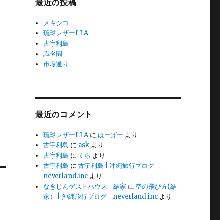
最近の投稿
メキシコ
琉球レザーLLA
古宇利島
識名園
市場通り
最近のコメント
琉球レザーLLA
に
はーばー
より
古宇利島
に
ask
より
古宇利島
に
くら
より
古宇利島
に
古宇利島 | 沖縄旅行ブログ
neverland.inc
より
なきじんゲストハウス 結家
に
空の飛び方(結
家） | 沖縄旅行ブログ neverland.inc
より