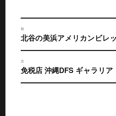
投
前
稿
北谷の美浜アメリカンビレ
過
去
ナ
の
ビ
投
次
稿:
ゲ
免税店 沖縄DFS ギャラリア
次
の
ー
投
シ
稿:
ョ
ン