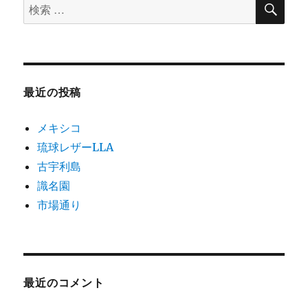
検
検
索
ン
索
対
象:
最近の投稿
メキシコ
琉球レザーLLA
古宇利島
識名園
市場通り
最近のコメント