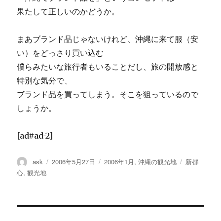
果たして正しいのかどうか。
まあブランド品じゃないけれど、沖縄に来て服（安
い）をどっさり買い込む
僕らみたいな旅行者もいることだし、旅の開放感と
特別な気分で、
ブランド品を買ってしまう。そこを狙っているので
しょうか。
[ad#ad-2]
投
ask
投
2006年5月27日
カ
2006年1月
,
沖縄の観光地
タ
新都
稿
稿
テ
グ
心
,
観光地
者
日:
ゴ
リ
ー