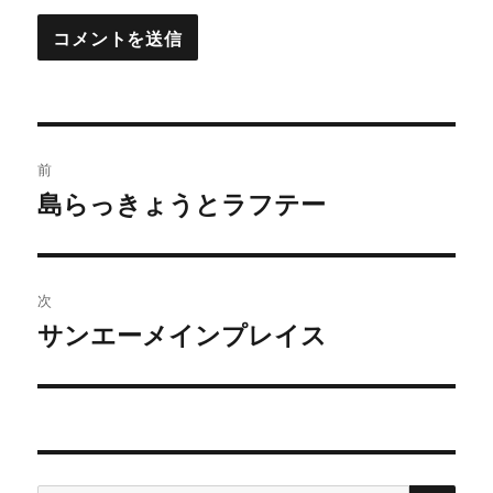
投
前
稿
島らっきょうとラフテー
過
去
ナ
の
ビ
投
次
稿:
ゲ
サンエーメインプレイス
次
の
ー
投
シ
稿:
ョ