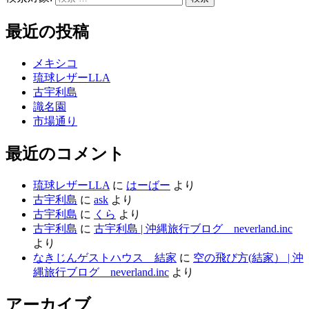
最近の投稿
メキシコ
琉球レザーLLA
古宇利島
識名園
市場通り
最近のコメント
琉球レザーLLA
に
はーばー
より
古宇利島
に
ask
より
古宇利島
に
くら
より
古宇利島
に
古宇利島 | 沖縄旅行ブログ neverland.inc
より
なきじんゲストハウス 結家
に
空の飛び方(結家） | 沖
縄旅行ブログ neverland.inc
より
アーカイブ