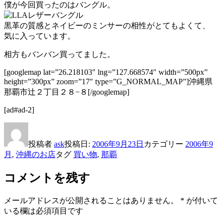
僕が今回買ったのはバングル。
黒革の質感とネイビーのミンサーの相性がとてもよくて、
気に入っています。
相方もバンバン買ってました。
[googlemap lat=”26.218103″ lng=”127.668574″ width=”500px”
height=”300px” zoom=”17″ type=”G_NORMAL_MAP”]沖縄県
那覇市辻２丁目２８−８[/googlemap]
[ad#ad-2]
投稿者
ask
投稿日:
2006年9月23日
カテゴリー
2006年9
月
,
沖縄のお店
タグ
買い物
,
那覇
コメントを残す
メールアドレスが公開されることはありません。
*
が付いて
いる欄は必須項目です