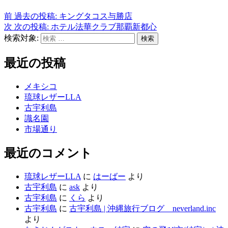
前
過去の投稿:
キングタコス与勝店
次
次の投稿:
ホテル法華クラブ那覇新都心
検索対象:
検索
最近の投稿
メキシコ
琉球レザーLLA
古宇利島
識名園
市場通り
最近のコメント
琉球レザーLLA
に
はーばー
より
古宇利島
に
ask
より
古宇利島
に
くら
より
古宇利島
に
古宇利島 | 沖縄旅行ブログ neverland.inc
より